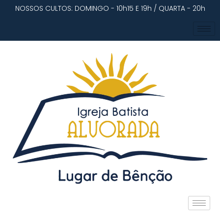
NOSSOS CULTOS: DOMINGO - 10h15 E 19h / QUARTA - 20h