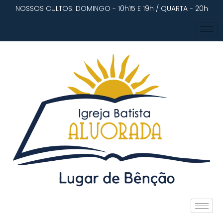
NOSSOS CULTOS: DOMINGO - 10h15 E 19h / QUARTA - 20h