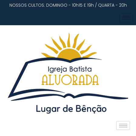
NOSSOS CULTOS: DOMINGO - 10h15 E 19h / QUARTA - 20h