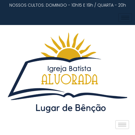
NOSSOS CULTOS: DOMINGO - 10h15 E 19h / QUARTA - 20h