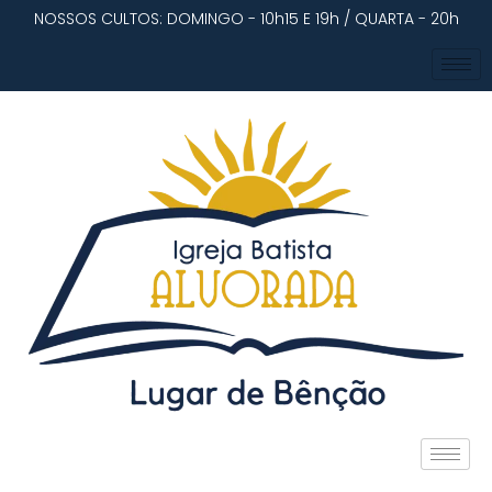
NOSSOS CULTOS: DOMINGO - 10h15 E 19h / QUARTA - 20h