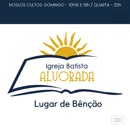
NOSSOS CULTOS: DOMINGO - 10h15 E 19h / QUARTA - 20h