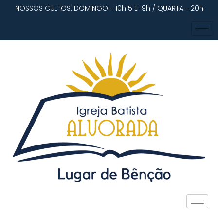
NOSSOS CULTOS: DOMINGO - 10h15 E 19h / QUARTA - 20h