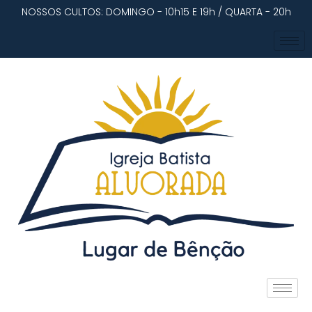
NOSSOS CULTOS: DOMINGO - 10h15 E 19h / QUARTA - 20h