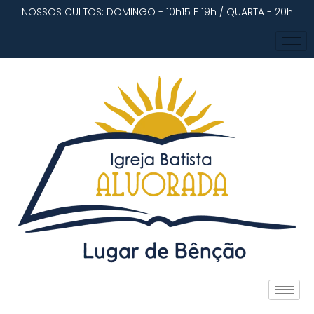
NOSSOS CULTOS: DOMINGO - 10h15 E 19h / QUARTA - 20h