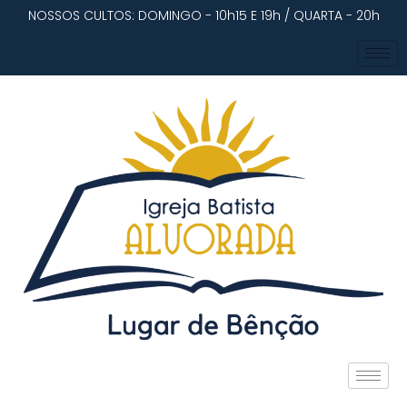
NOSSOS CULTOS: DOMINGO - 10h15 E 19h / QUARTA - 20h